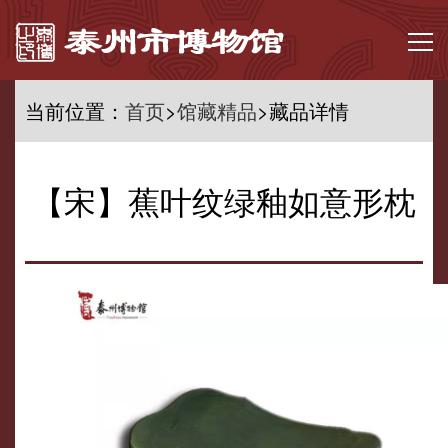
当前位置：
首页
>
馆藏精品
>藏品详情
首页
走进泰博
【宋】蕉叶纹绿釉如意形枕
馆务公开
文博资讯
馆藏精品
展览集萃