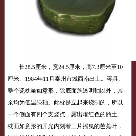
文博研究
党建专栏
互动交流
Virtual Exhibition
长
28.5厘米，宽24.5厘米，高7.3厘米至10
厘米。1984年11月泰州市城西南出土。寝具。
整个瓷枕呈如意形，除底面施透明釉以外，其
余均为低温绿釉。此枕是立起来烧制的，所以
一个侧面有四个支烧点，露出暗红色的胎土。
枕面如意形的开光内刻着三片摇曳的芭蕉叶，