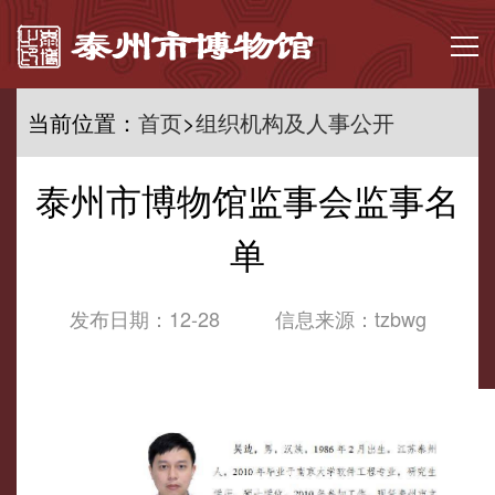
当前位置：
首页
>
组织机构及人事公开
首页
泰州市博物馆监事会监事名
走进泰博
单
馆务公开
发布日期：12-28
信息来源：tzbwg
文博资讯
馆藏精品
展览集萃